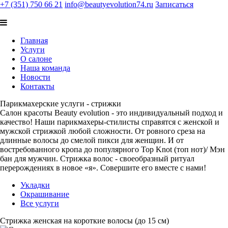
+7 (351) 750 66 21
info@beautyevolution74.ru
Записаться
Главная
Услуги
О салоне
Наша команда
Новости
Контакты
Парикмахерские услуги - стрижки
Салон красоты Beauty evolution - это индивидуальный подход и
качество! Наши парикмахеры-стилисты справятся с женской и
мужской стрижкой любой сложности. От ровного среза на
длинные волосы до смелой пикси для женщин. И от
востребованного кропа до популярного Top Knot (топ нот)/ Мэн
бан для мужчин. Стрижка волос - своеобразный ритуал
перерождениях в новое «я». Совершите его вместе с нами!
Укладки
Окрашивание
Все услуги
Стрижка женская на короткие волосы (до 15 см)